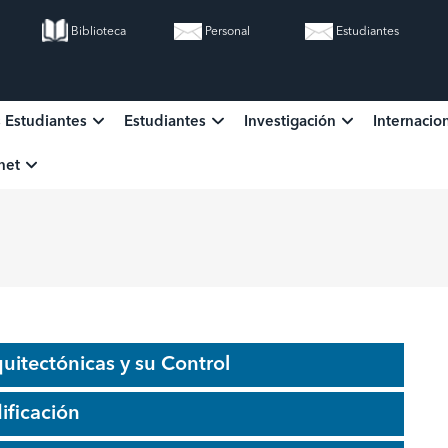
Biblioteca
Personal
Estudiantes
s Estudiantes
Estudiantes
Investigación
Internacio
ion
anet
itectónicas y su Control
ificación