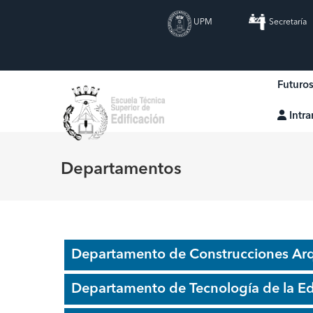
Pasar
UPM
Secretaría
al
contenido
principal
Main
Futuro
navigat
Intr
Departamentos
Departamento de Construcciones Arqu
Departamento de Tecnología de la Ed