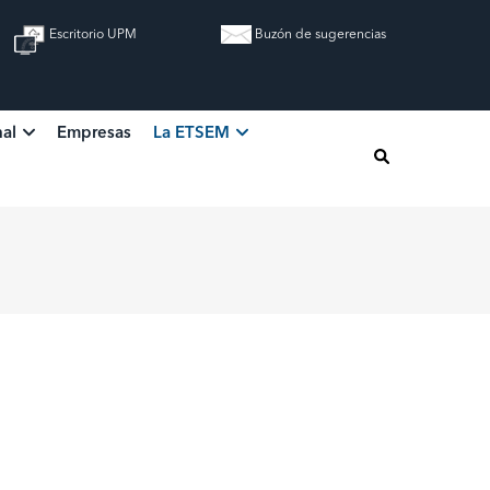
Escritorio UPM
Buzón de sugerencias
nal
Empresas
La ETSEM